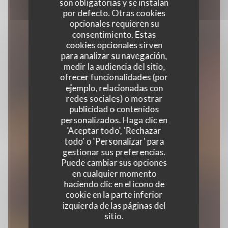
son obligatorias y se instalan
por defecto. Otras cookies
opcionales requieren su
consentimiento. Estas
cookies opcionales sirven
para analizar su navegación,
medir la audiencia del sitio,
ofrecer funcionalidades (por
ejemplo, relacionadas con
MAMIE COLETTE
redes sociales) o mostrar
publicidad o contenidos
personalizados. Haga clic en
RESTAURANTE TRADICIONAL
|
PARIS
'Aceptar todo', 'Rechazar
todo' o 'Personalizar' para
gestionar sus preferencias.
RESERVAR UNA MESA
Puede cambiar sus opciones
en cualquier momento
haciendo clic en el icono de
cookie en la parte inferior
izquierda de las páginas del
sitio.