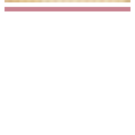
MAMIE COLETTE
Restaurante francés - Ven a mi casa yo como
en casa de mi
abuela
DESCUBRIR NUESTRA CARTA