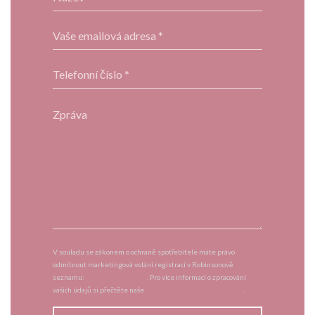
V souladu se zákonem o ochraně spotřebitele máte právo
odmítnout marketingová volání registrací v Robinsonově
seznamu:
robinsonseznam.cz
. Pro více informací o zpracování
vašich údajů si přečtěte naše
zásady ochrany osobních údajů
.