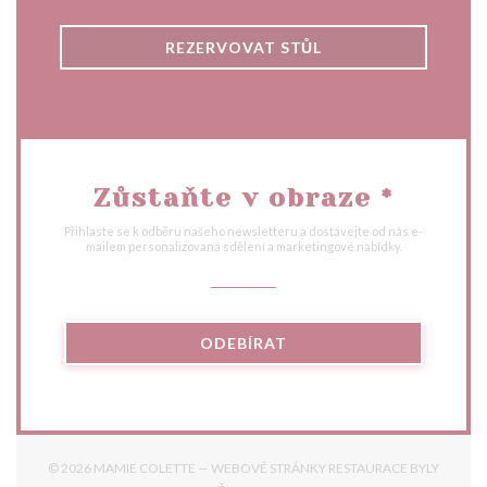
REZERVOVAT STŮL
Zůstaňte v obraze
*
Přihlaste se k odběru našeho newsletteru a dostávejte od nás e-
mailem personalizovaná sdělení a marketingové nabídky.
ODEBÍRAT
© 2026 MAMIE COLETTE — WEBOVÉ STRÁNKY RESTAURACE BYLY