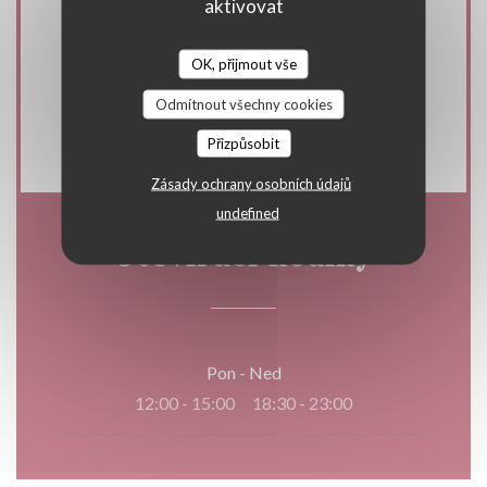
aktivovat
Kuchyně
OK, přijmout vše
, fresh product
Odmítnout všechny cookies
Typ podniku
Přizpůsobit
Zásady ochrany osobních údajů
undefined
Otevírací hodiny
Pon
-
Ned
12:00 - 15:00
18:30 - 23:00
•