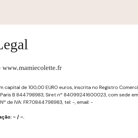
Legal
te www.mamiecolette.fr
m capital de 100,00 EURO euros, inscrita no Registro Comerc
 Paris B 844798983, Siret nº 84099241600023, com sede em 
 Nº de IVA: FR70844798983, tel: -, email: -
ção: - / -.