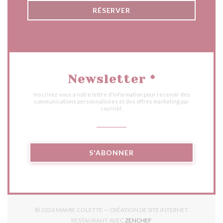
RÉSERVER
Newsletter
*
Inscrivez-vous à notre lettre d'information pour recevoir des
communications personnalisées et des offres marketing par
courriel.
S'ABONNER
© 2026 MAMIE COLETTE — CRÉATION DE SITE INTERNET
((OUVRE UNE NOUVELLE 
RESTAURANT AVEC
ZENCHEF